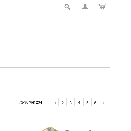
73-96 von 234
4
2
3
5
6