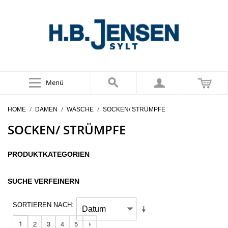
Menü
/
/
/
HOME
DAMEN
WÄSCHE
SOCKEN/ STRÜMPFE
SOCKEN/ STRÜMPFE
PRODUKTKATEGORIEN
SUCHE VERFEINERN
SORTIEREN NACH
1
2
3
4
5