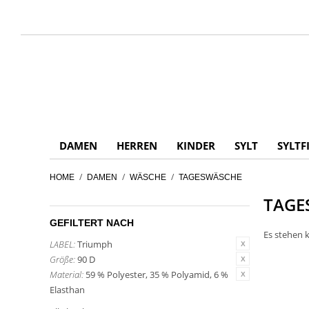
DAMEN
HERREN
KINDER
SYLT
SYLTF
/
/
/
HOME
DAMEN
WÄSCHE
TAGESWÄSCHE
TAGE
GEFILTERT NACH
Es stehen k
LABEL:
Triumph
Größe:
90 D
Material:
59 % Polyester, 35 % Polyamid, 6 %
Elasthan