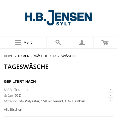
Menü
/
/
/
HOME
DAMEN
WÄSCHE
TAGESWÄSCHE
TAGESWÄSCHE
GEFILTERT NACH
LABEL:
Triumph
Größe:
90 D
Material:
69% Polyester, 16% Polyamid, 15% Elasthan
Alle löschen