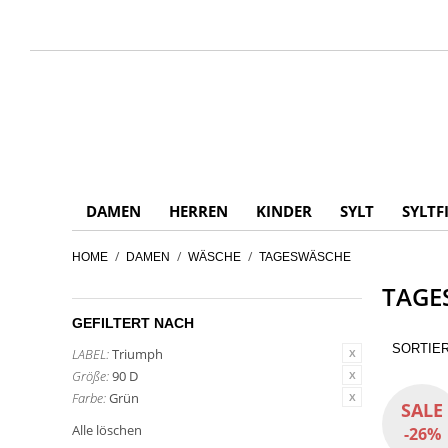
DAMEN
HERREN
KINDER
SYLT
SYLTF
/
/
/
HOME
DAMEN
WÄSCHE
TAGESWÄSCHE
TAGE
GEFILTERT NACH
SORTIE
LABEL:
Triumph
Größe:
90 D
Farbe:
Grün
SALE
Alle löschen
-26%