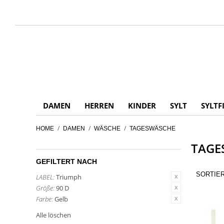
DAMEN
HERREN
KINDER
SYLT
SYLTF
/
/
/
HOME
DAMEN
WÄSCHE
TAGESWÄSCHE
TAGE
GEFILTERT NACH
SORTIE
LABEL:
Triumph
Größe:
90 D
Farbe:
Gelb
Alle löschen