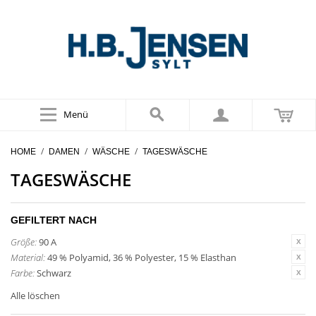
Menü
/
/
/
HOME
DAMEN
WÄSCHE
TAGESWÄSCHE
TAGESWÄSCHE
GEFILTERT NACH
Größe:
90 A
Material:
49 % Polyamid, 36 % Polyester, 15 % Elasthan
Farbe:
Schwarz
Alle löschen