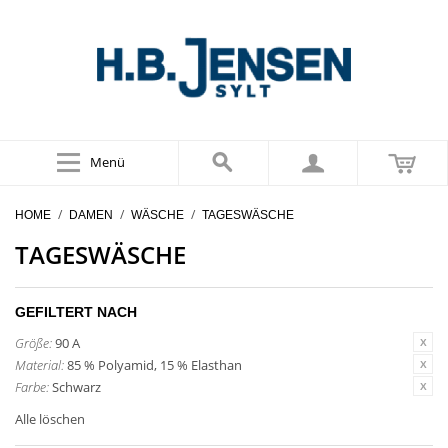
Menü
/
/
/
HOME
DAMEN
WÄSCHE
TAGESWÄSCHE
TAGESWÄSCHE
GEFILTERT NACH
Größe:
90 A
Material:
85 % Polyamid, 15 % Elasthan
Farbe:
Schwarz
Alle löschen