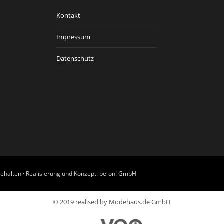
Kontakt
Impressum
Datenschutz
ehalten · Realisierung und Konzept:
be-on! GmbH
© 2019 realised by Modehaus.de GmbH