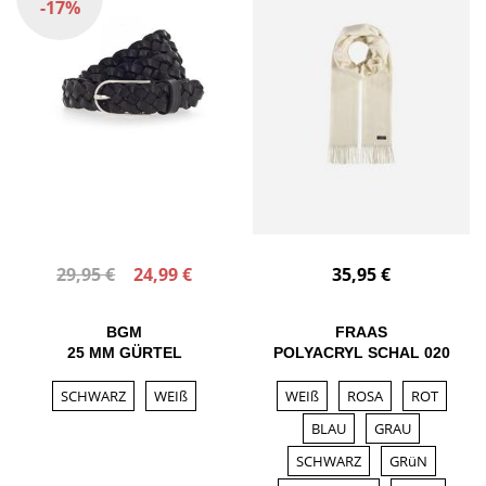
-17%
29,95 €
24,99 €
35,95 €
BGM
FRAAS
25 MM GÜRTEL
POLYACRYL SCHAL 020
SCHWARZ
WEIß
WEIß
ROSA
ROT
BLAU
GRAU
SCHWARZ
GRüN