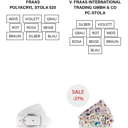
FRAAS
V. FRAAS INTERNATIONAL
POLYACRYL STOLA 020
TRADING GMBH & CO
PC-STOLA
WEIß
VIOLETT
GRAU
SILBER
VIOLETT
ROT
ROSA
BEIGE
GRAU
ROT
WEIß
BRAUN
SILBER
BLAU
ROSA
BEIGE
BRAUN
BLAU
SALE
-37%