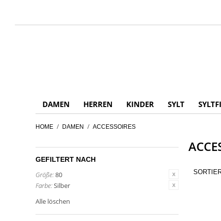
DAMEN
HERREN
KINDER
SYLT
SYLTF
/
/
HOME
DAMEN
ACCESSOIRES
ACCE
GEFILTERT NACH
SORTIE
Größe:
80
Farbe:
Silber
Alle löschen